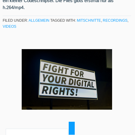
ein kleiner Codeschnipsel. Die Files gibts erstmal nur als
h.264/mp4.
FILED UNDER:
ALLGEMEIN
TAGGED WITH:
MITSCHNITTE
,
RECORDINGS
,
VIDEOS