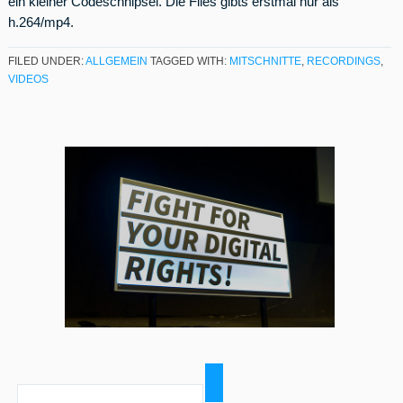
ein kleiner Codeschnipsel. Die Files gibts erstmal nur als
h.264/mp4.
FILED UNDER:
ALLGEMEIN
TAGGED WITH:
MITSCHNITTE
,
RECORDINGS
,
VIDEOS