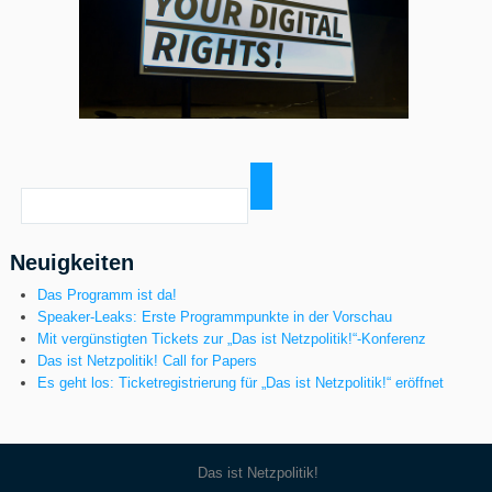
Neuigkeiten
Das Programm ist da!
Speaker-Leaks: Erste Programmpunkte in der Vorschau
Mit vergünstigten Tickets zur „Das ist Netzpolitik!“-Konferenz
Das ist Netzpolitik! Call for Papers
Es geht los: Ticketregistrierung für „Das ist Netzpolitik!“ eröffnet
Das ist Netzpolitik!