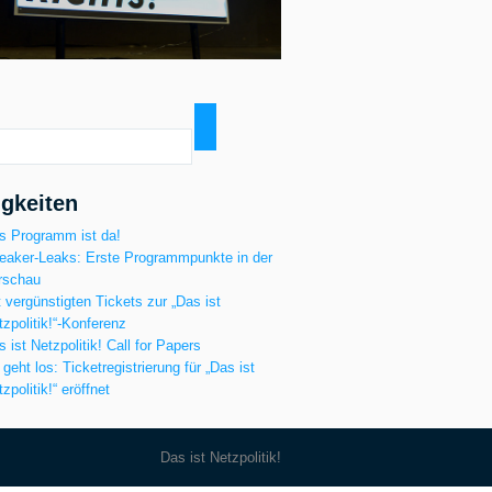
gkeiten
s Programm ist da!
eaker-Leaks: Erste Programmpunkte in der
rschau
t vergünstigten Tickets zur „Das ist
tzpolitik!“-Konferenz
s ist Netzpolitik! Call for Papers
 geht los: Ticketregistrierung für „Das ist
zpolitik!“ eröffnet
Das ist Netzpolitik!