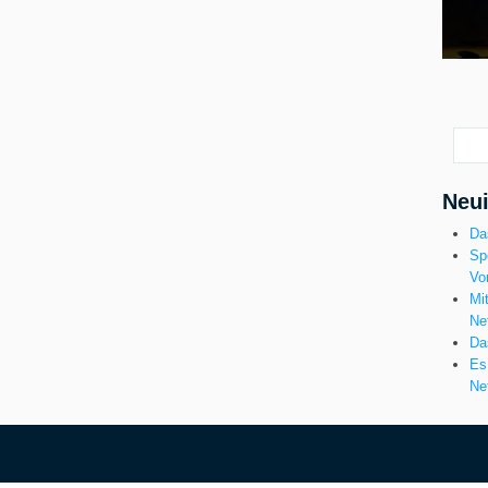
Neui
Da
Sp
Vo
Mi
Ne
Da
Es
Net